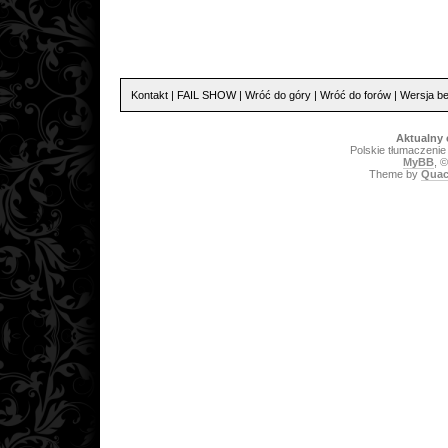
Kontakt
|
FAIL SHOW
|
Wróć do góry
|
Wróć do forów
|
Wersja be
Aktualny 
Polskie tłumaczeni
MyBB
, 
Theme by
Quac