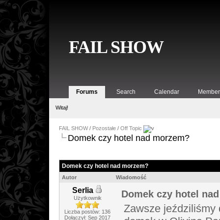
FAIL SHOW
Forums
Search
Calendar
Member 
Witaj!
FAIL SHOW
/
Pozostałe
/
Off Topic
Domek czy hotel nad morzem?
Domek czy hotel nad morzem?
Autor
Wiadomość
Serlia
Domek czy hotel na
Użytkownik
Zawsze jeździliśmy 
Liczba postów: 136
Dołączył: Sep 2017