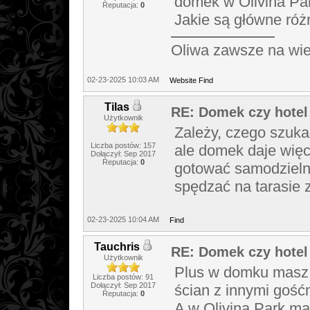
domek w Olivina Par
Reputacja:
0
Jakie są główne róż
Oliwa zawsze na wie
02-23-2025 10:03 AM
Website
Find
Tilas
RE: Domek czy hote
Użytkownik
Zależy, czego szuka
Liczba postów: 157
ale domek daje więc
Dołączył: Sep 2017
Reputacja:
0
gotować samodzielni
spędzać na tarasie z
02-23-2025 10:04 AM
Find
Tauchris
RE: Domek czy hote
Użytkownik
Plus w domku masz w
Liczba postów: 91
Dołączył: Sep 2017
ścian z innymi gośćmi
Reputacja:
0
A w Olivina Park ma