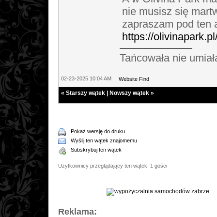
nie musisz się mart
zapraszam pod ten a
https://olivinapark.p
Tańcowała nie umiał
02-23-2025 10:04 AM
Website
Find
«
Starszy wątek
|
Nowszy wątek
»
Pokaż wersję do druku
Wyślij ten wątek znajomemu
Subskrybuj ten wątek
Użytkownicy przeglądający ten wątek: 1 gości
Reklama: