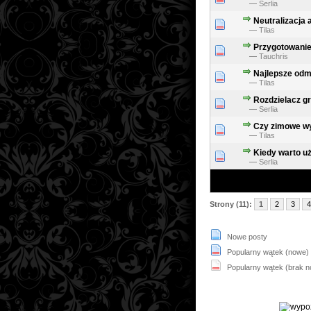
—
Serlia
Neutralizacja 
—
Tilas
Przygotowanie
—
Tauchris
Najlepsze odm
—
Tilas
Rozdzielacz g
—
Serlia
Czy zimowe wy
—
Tilas
Kiedy warto u
—
Serlia
Strony (11):
1
2
3
4
Nowe posty
Popularny wątek (nowe)
Popularny wątek (brak 