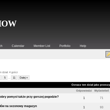
SHOW
ch
Calendar
Member List
Portfolio
Help
 dział: 4 gości
5
...
11
Dalej »
Oznacz ten dział jako przecz
Odpowiedzi
Wyświetleń
dobry pomysł także przy gorszej pogodzie?
1
71
łów na sezonowy magazyn
1
93