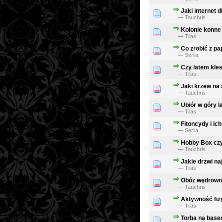
Jaki internet 
—
Tauchris
Kolonie konne
—
Tilas
Co zrobić z pa
—
Serlia
Czy latem kles
—
Tilas
Jaki krzew na 
—
Tauchris
Ubiór w góry l
—
Tilas
Fitoncydy i ic
—
Serlia
Hobby Box czy 
—
Tauchris
Jakie drzwi na
—
Tilas
Obóz wędrow
—
Tauchris
Aktywność fiz
—
Tilas
Torba na base