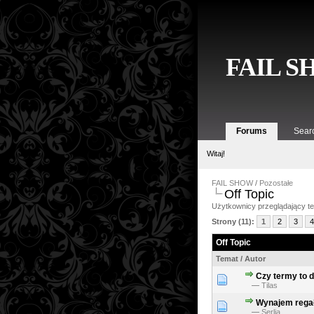
FAIL 
Forums
Sear
Witaj!
FAIL SHOW
/
Pozostałe
Off Topic
Użytkownicy przeglądający ten
Strony (11):
1
2
3
4
Off Topic
Temat
/
Autor
Czy termy to 
—
Tilas
Wynajem rega
—
Serlia