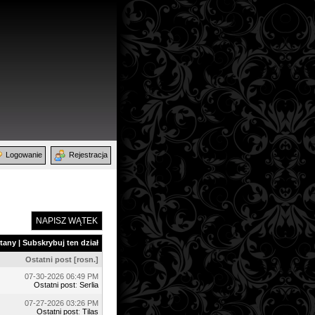
Logowanie
Rejestracja
NAPISZ WĄTEK
ytany
|
Subskrybuj ten dział
Ostatni post
[
rosn.
]
07-30-2026 06:49 PM
Ostatni post
:
Serlia
07-27-2026 03:26 PM
Ostatni post
:
Tilas