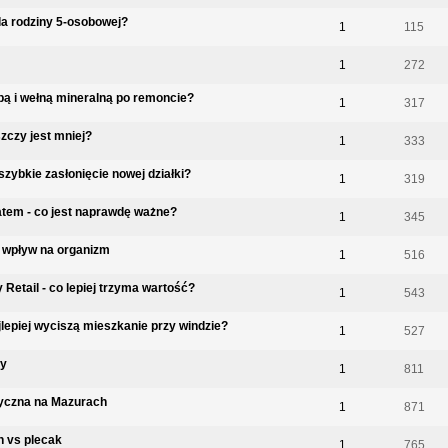
dla rodziny 5-osobowej?
1
115
1
272
pą i wełną mineralną po remoncie?
1
317
zczy jest mniej?
1
333
szybkie zasłonięcie nowej działki?
1
319
atem - co jest naprawdę ważne?
1
345
h wpływ na organizm
1
516
Retail - co lepiej trzyma wartość?
1
543
jlepiej wyciszą mieszkanie przy windzie?
1
527
ny
1
811
yczna na Mazurach
1
871
n vs plecak
1
765