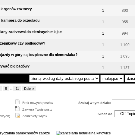
alergenów roztoczy
1
803
 kampera do przeglądu
1
955
iany zadrzewni do cienistych miejsc
1
994
rzejnikowy czy podłogowy?
1
1,100
jazdy w góry są bezpieczne dla niemowlaka?
1
1,095
żywać big bagów?
1
1,137
5
...
11
Dalej »
Brak nowych postów
Szukaj w tym dziale:
Zawiera Twoje posty
Skocz do:
nowych)
Zamknięty wątek