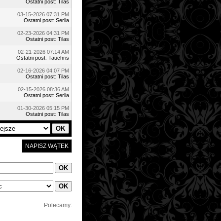
Ostatni post
:
Tilas
03-15-2026 07:31 PM
Ostatni post
:
Serlia
02-23-2026 04:31 PM
Ostatni post
:
Tilas
02-21-2026 07:14 AM
Ostatni post
:
Tauchris
02-16-2026 04:07 PM
Ostatni post
:
Tilas
02-15-2026 08:36 AM
Ostatni post
:
Serlia
01-30-2026 05:15 PM
Ostatni post
:
Tilas
NAPISZ WĄTEK
Polecamy: