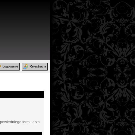
Logowanie
Rejestracja
dpowiedniego formularza