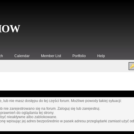
SHOW
ch
Calendar
Member List
Portfolio
Help
, lub nie masz dostępu do tej części forum. Możliwe powody takiej sytuacji:
 nie zarejestrowano się na forum. Zaloguj się lub zarejestruj.
prawnień do oglądania tej strony.
 być nieaktywne albo zablokowane.
onę wpisując jej adres bezpośrednio w pasek adresu przeglądarki zamiast użyć o