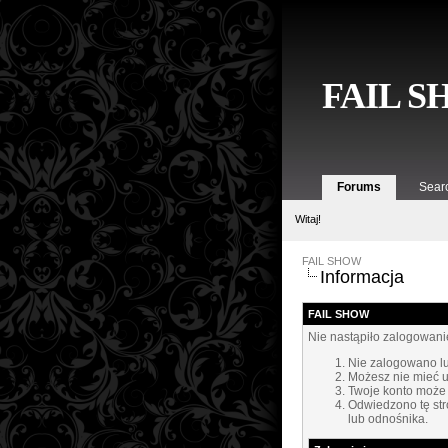
FAIL 
Forums
Sear
Witaj!
FAIL SHOW
Informacja
FAIL SHOW
Nie nastąpiło zalogowanie
Nie zalogowano lub
Możesz nie mieć u
Twoje konto może
Odwiedzono tę str
lub odnośnika.