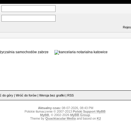
Rejes
ć do góry
|
Wróć do forów
|
Wersja bez grafiki
|
RSS
Aktualny czas:
08-07-2026, 08:43 PM
Polskie tłumaczenie © 2007-2013
Polski Support MyBB
MyBB
, © 2002-2026
MyBB Group
.
Theme by
Quacktacular Media
and based on
K2