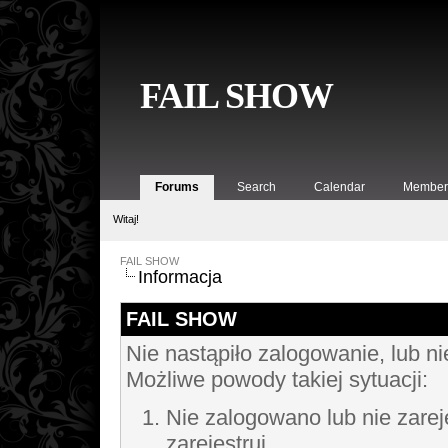
FAIL SHOW
Forums
Search
Calendar
Member 
Witaj!
FAIL SHOW
Informacja
FAIL SHOW
Nie nastąpiło zalogowanie, lub ni
Możliwe powody takiej sytuacji:
Nie zalogowano lub nie zarej
zarejestruj.