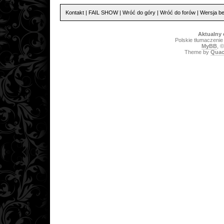
Kontakt
|
FAIL SHOW
|
Wróć do góry
|
Wróć do forów
|
Wersja be
Aktualny 
Polskie tłumaczeni
MyBB
, 
Theme by
Quac