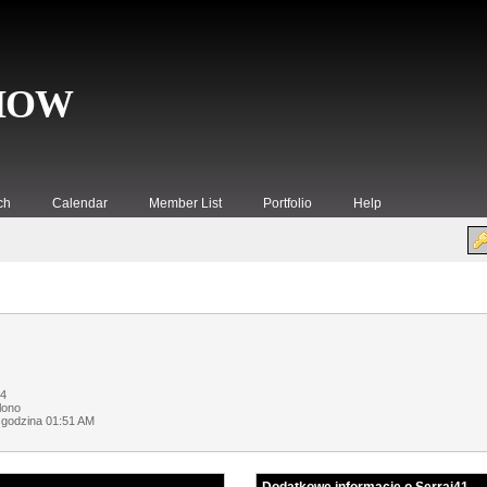
SHOW
ch
Calendar
Member List
Portfolio
Help
14
lono
 godzina 01:51 AM