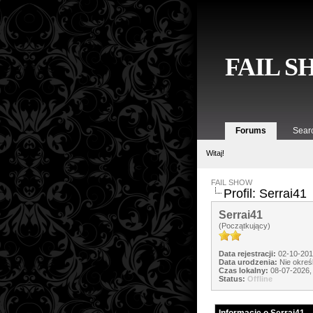
FAIL 
Forums
Sear
Witaj!
FAIL SHOW
Profil: Serrai41
Serrai41
(Początkujący)
Data rejestracji:
02-10-20
Data urodzenia:
Nie okreś
Czas lokalny:
08-07-2026,
Status:
Offline