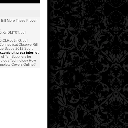
e Bill More These Proven
Connecticut Observe Rill
ge Scope 2012 Sport
iczenie pit przez internet
 of Ten Suppliers for
iology Technology How
mplete Covers Online?