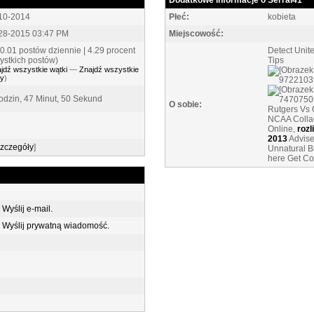
Dodatkowe informacje o Serrai41
10-2014
Płeć:
kobieta
28-2015 03:47 PM
Miejscowość:
(0.01 postów dziennie | 4.29 procent
Detect Unit
ystkich postów)
Tips
jdź wszystkie wątki
—
Znajdź wszystkie
ty
)
odzin, 47 Minut, 50 Sekund
O sobie:
Rutgers Vs 
NCAA Colla
Online,
rozl
2013
Advise
zczegóły
]
Unnatural B
here Get Co
Wyślij e-mail.
Wyślij prywatną wiadomość.