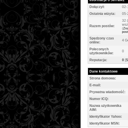
Informacje o Serrai41
Dołączył:
02-
Ostatnia wizyta:
05-
32 
wsz
Razem postów:
(
Zna
pos
Spędzony czas
4 G
online:
Poleconych
0
użytkowników:
Reputacja:
0
[
S
Dane kontaktowe
Strona domowa:
E-mail:
Prywatna wiadomość:
Numer ICQ:
Nazwa użytkownika
AIM:
Identyfikator Yahoo:
Identyfikator MSN: