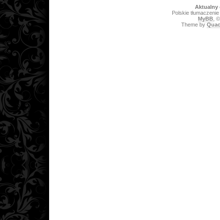
Aktualny 
Polskie tłumaczeni
MyBB
, 
Theme by
Quac