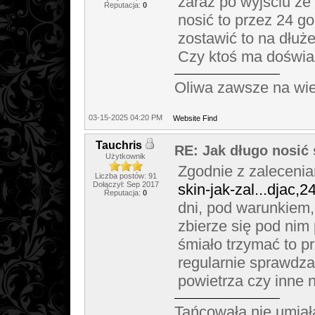
zaraz po wyjściu ze
Reputacja:
0
nosić to przez 24 g
zostawić to na dłuże
Czy ktoś ma doświa
Oliwa zawsze na wie
03-15-2025 04:20 PM
Website
Find
Tauchris
RE: Jak długo nosić
Użytkownik
Zgodnie z zalecenia
Liczba postów: 91
Dołączył: Sep 2017
skin-jak-zal...djac,2
Reputacja:
0
dni, pod warunkiem, 
zbierze się pod nim 
śmiało trzymać to pr
regularnie sprawdza
powietrza czy inne 
Tańcowała nie umiał