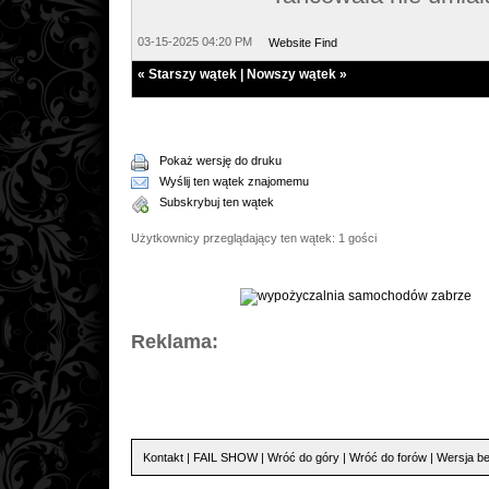
03-15-2025 04:20 PM
Website
Find
«
Starszy wątek
|
Nowszy wątek
»
Pokaż wersję do druku
Wyślij ten wątek znajomemu
Subskrybuj ten wątek
Użytkownicy przeglądający ten wątek: 1 gości
Reklama:
Kontakt
|
FAIL SHOW
|
Wróć do góry
|
Wróć do forów
|
Wersja be