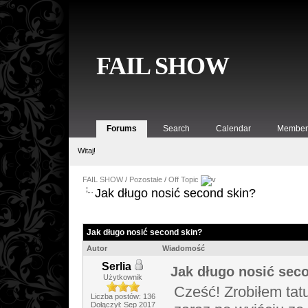
FAIL SHOW
Forums
Search
Calendar
Member 
Witaj!
FAIL SHOW
/
Pozostałe
/
Off Topic
Jak długo nosić second skin?
Jak długo nosić second skin?
Autor
Wiadomość
Serlia
Jak długo nosić sec
Użytkownik
Cześć! Zrobiłem tat
Liczba postów: 136
Dołączył: Sep 2017