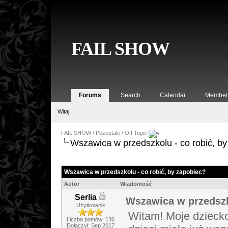
FAIL SHOW
Forums
Search
Calendar
Member 
Witaj!
FAIL SHOW
/
Pozostałe
/
Off Topic
Wszawica w przedszkolu - co robić, b
Wszawica w przedszkolu - co robić, by zapobiec?
Autor
Wiadomość
Serlia
Wszawica w przedszk
Użytkownik
Witam! Moje dziecko
Liczba postów: 136
Dołączył: Sep 2017