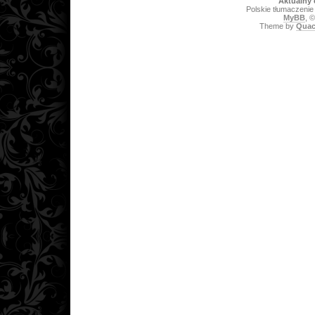
Aktualny 
Polskie tłumaczeni
MyBB
, 
Theme by
Quac