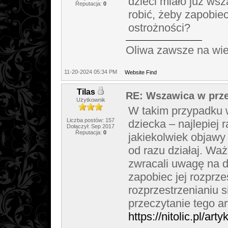
dzieci miało już wsz
Reputacja:
0
robić, żeby zapobiec
ostrożności?
Oliwa zawsze na wie
11-20-2024 05:34 PM
Website
Find
Tilas
RE: Wszawica w prze
Użytkownik
W takim przypadku 
Liczba postów: 157
dziecka – najlepiej 
Dołączył: Sep 2017
Reputacja:
0
jakiekolwiek objawy
od razu działaj. Wa
zwracali uwagę na dz
zapobiec jej rozprze
rozprzestrzenianiu s
przeczytanie tego ar
https://nitolic.pl/ar