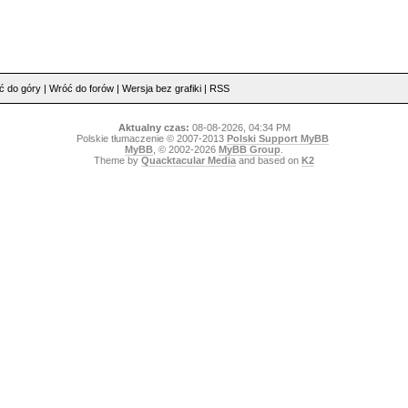
ć do góry
|
Wróć do forów
|
Wersja bez grafiki
|
RSS
Aktualny czas:
08-08-2026, 04:34 PM
Polskie tłumaczenie © 2007-2013
Polski Support MyBB
MyBB
, © 2002-2026
MyBB Group
.
Theme by
Quacktacular Media
and based on
K2