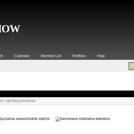
SHOW
ch
Calendar
Member List
Portfolio
Help
ć i spróbuj ponownie.