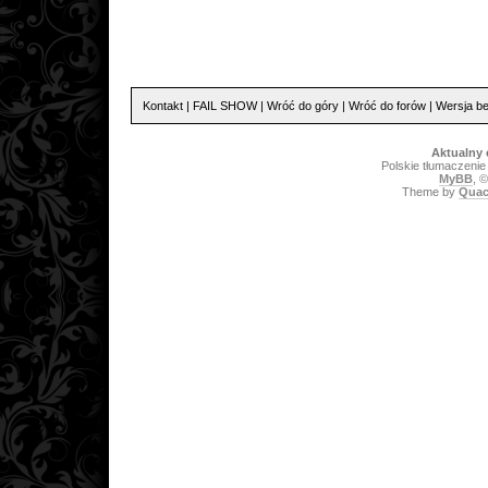
Kontakt
|
FAIL SHOW
|
Wróć do góry
|
Wróć do forów
|
Wersja be
Aktualny 
Polskie tłumaczeni
MyBB
, 
Theme by
Quac