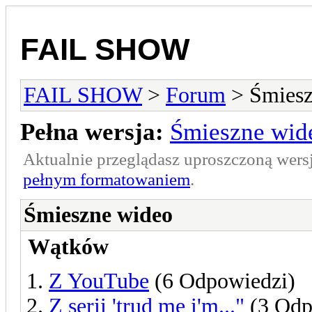
FAIL SHOW
FAIL SHOW
>
Forum
> Śmiesz
Pełna wersja:
Śmieszne wid
Aktualnie przeglądasz uproszczoną wers
pełnym formatowaniem
.
Śmieszne wideo
Wątków
Z YouTube
(6 Odpowiedzi)
Z serii 'trud me i'm..."
(3 Odp