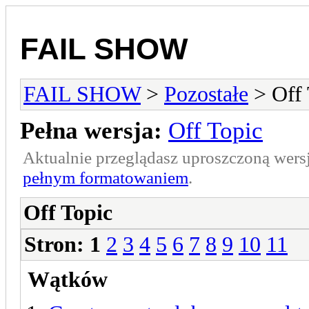
FAIL SHOW
FAIL SHOW
>
Pozostałe
> Off 
Pełna wersja:
Off Topic
Aktualnie przeglądasz uproszczoną wers
pełnym formatowaniem
.
Off Topic
Stron:
1
2
3
4
5
6
7
8
9
10
11
Wątków