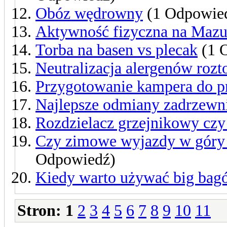
Obóz wędrowny
(1 Odpowie
Aktywność fizyczna na Mazu
Torba na basen vs plecak
(1 
Neutralizacja alergenów rozt
Przygotowanie kampera do p
Najlepsze odmiany zadrzewni
Rozdzielacz grzejnikowy cz
Czy zimowe wyjazdy w góry 
Odpowiedź)
Kiedy warto używać big bag
Stron:
1
2
3
4
5
6
7
8
9
10
11