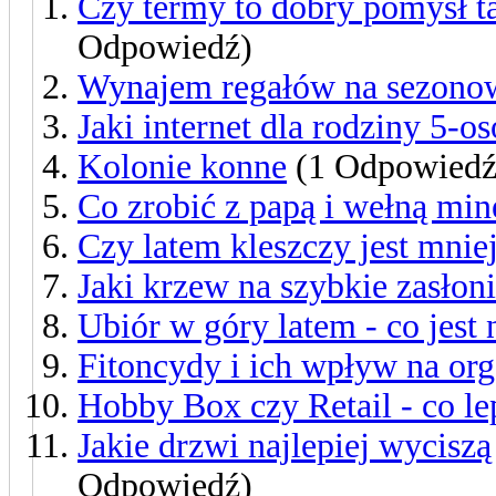
Czy termy to dobry pomysł t
Odpowiedź)
Wynajem regałów na sezono
Jaki internet dla rodziny 5-o
Kolonie konne
(1 Odpowiedź
Co zrobić z papą i wełną min
Czy latem kleszczy jest mnie
Jaki krzew na szybkie zasłoni
Ubiór w góry latem - co jes
Fitoncydy i ich wpływ na or
Hobby Box czy Retail - co le
Jakie drzwi najlepiej wycisz
Odpowiedź)